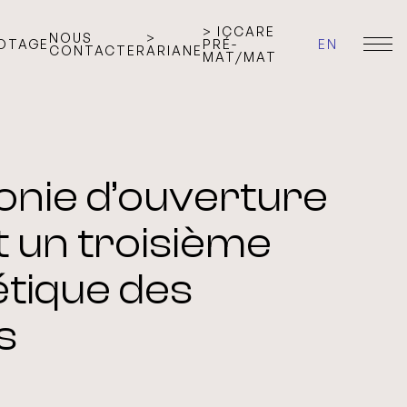
> ICCARE
NOUS
>
LOTAGE
PRÉ-
EN
CONTACTER
ARIANE
MAT/MAT
nie d’ouverture
t un troisième
étique des
s