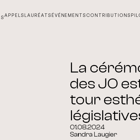
APPELS
LAURÉATS
ÉVÉNEMENTS
CONTRIBUTIONS
PI
TS
La cérémo
des JO es
tour esth
législative
01.08.2024
Sandra Laugier