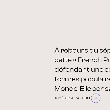
À rebours du sép
cette « French Pr
défendant une con
formes populaire
Monde. Elle consa
ACCÉDER À L'ARTICLE