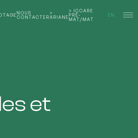
> ICCARE
NOUS
>
LOTAGE
PRÉ-
EN
CONTACTER
ARIANE
MAT/MAT
les et