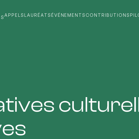
APPELS
LAURÉATS
ÉVÉNEMENTS
CONTRIBUTIONS
PI
TS
tives culturel
ves