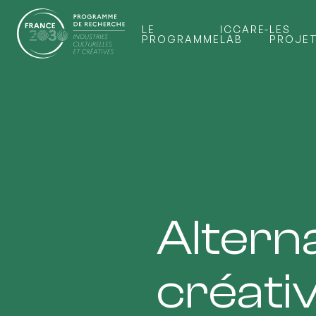
LE
ICCARE-
LES
PROGRAMME
LAB
PROJE
Alterna
créati