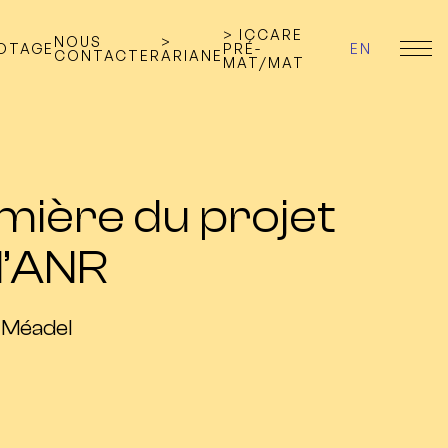
> ICCARE
NOUS
>
LOTAGE
PRÉ-
EN
CONTACTER
ARIANE
MAT/MAT
mière du projet
l’ANR
e Méadel