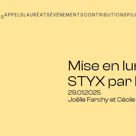
APPELS
LAURÉATS
ÉVÉNEMENTS
CONTRIBUTIONS
PI
TS
Mise en lu
STYX par 
29.01.2025
Joëlle Farchy et Cécil