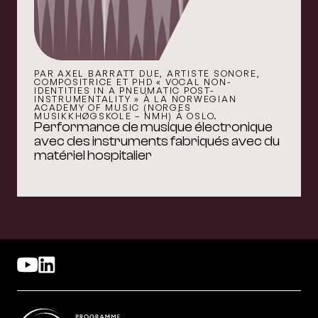
PAR AXEL BARRATT DUE, ARTISTE SONORE,
COMPOSITRICE ET PHD « VOCAL NON-
IDENTITIES IN A PNEUMATIC POST-
INSTRUMENTALITY » À LA NORWEGIAN
ACADEMY OF MUSIC (NORGES
MUSIKKHØGSKOLE – NMH) À OSLO.
Performance de musique électronique
avec des instruments fabriqués avec du
matériel hospitalier