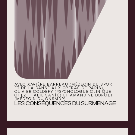
AVEC XAVIÈRE BARREAU (MÉDECIN DU SPORT
ET DE LA DANSE AUX OPÉRAS DE PARIS),
OLIVIER COLDEFY (PSYCHOLOGUE CLINIQUE
CHEZ THALIE SANTÉ) ET AMANDINE DORGET
(MÉDECIN DU CNSMDP)
LES CONSÉQUENCES DU SURMENAGE