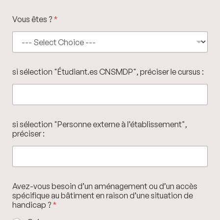
Vous êtes ?
*
?
si sélection "Étudiant.es CNSMDP", préciser le cursus :
"
P
e
r
s
o
si sélection "Personne externe à l’établissement",
n
préciser :
n
e
à
Avez-vous besoin d’un aménagement ou d’un accès
spécifique au bâtiment en raison d’une situation de
handicap ?
*