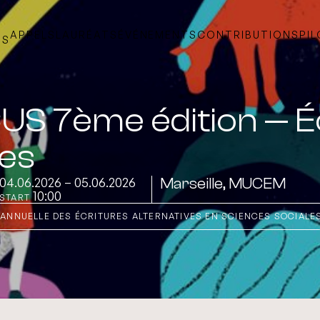
APPELS
LAURÉATS
ÉVÉNEMENTS
CONTRIBUTIONS
PI
TS
US 7ème édition — É
ves
04.06.2026 – 05.06.2026
Marseille, MUCEM
10:00
START
ANNUELLE DES ÉCRITURES ALTERNATIVES EN SCIENCES SOCIALE