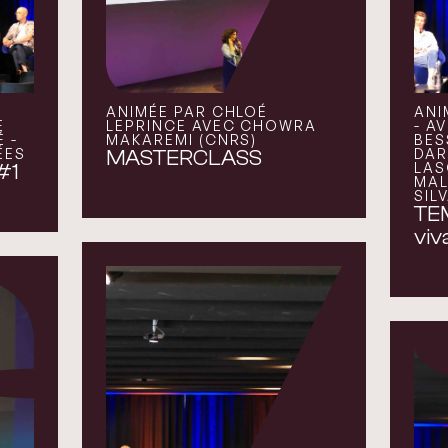
ANIMÉE PAR CHLOÉ
ANI
E
LEPRINCE AVEC CHOWRA
- A
 -
MAKAREMI (CNRS)
BES
ÉES
DAR
MASTERCLASS
LAS
#1
MAL
SIL
TEM
viv