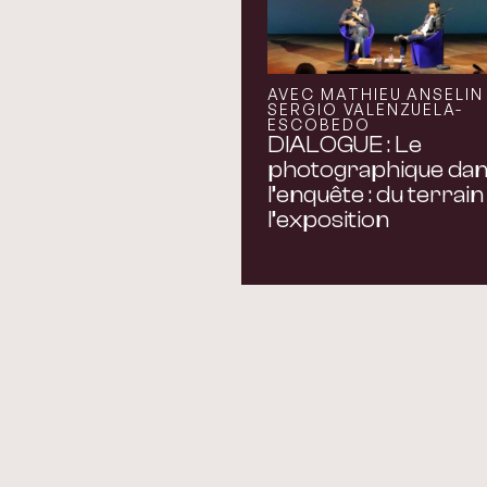
AVEC MATHIEU ANSELIN
SERGIO VALENZUELA-
ESCOBEDO
DIALOGUE : Le
photographique da
l’enquête : du terrain
l’exposition