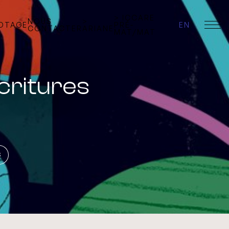
> ICCARE
NOUS
>
LOTAGE
PRÉ-
EN
CONTACTER
ARIANE
MAT/MAT
critures
S