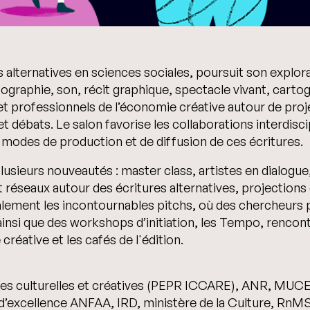
s alternatives en sciences sociales, poursuit son explo
ographie, son, récit graphique, spectacle vivant, cart
 et professionnels de l’économie créative autour de proj
débats. Le salon favorise les collaborations interdisci
s modes de production et de diffusion de ces écritures.
 plusieurs nouveautés : master class, artistes en dialog
t réseaux autour des écritures alternatives, projections 
ment les incontournables pitchs, où des chercheurs pré
ainsi que des workshops d’initiation, les Tempo, rencon
créative et les cafés de l'édition.
ies culturelles et créatives (PEPR ICCARE), ANR, MUC
 d’excellence ANFAA, IRD, ministère de la Culture, RnM