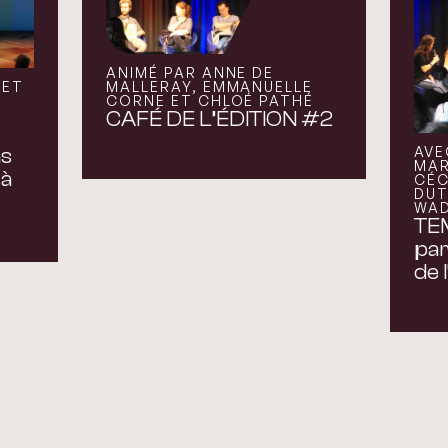
ANIMÉ PAR ANNE DE
 ET
MALLERAY, EMMANUELLE
CORNE ET CHLOÉ PATHÉ
CAFÉ DE L’ÉDITION #2
AVE
ns
MAR
 à
CÉC
DUT
WAD
TE
par
de l