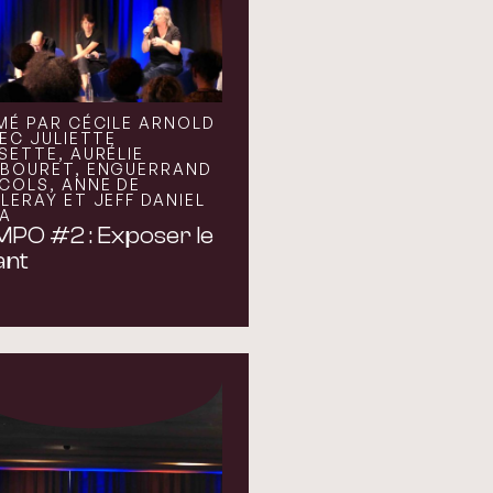
MÉ PAR CÉCILE ARNOLD
VEC JULIETTE
SETTE, AURÉLIE
BOURET, ENGUERRAND
COLS, ANNE DE
LERAY ET JEFF DANIEL
VA
PO #2 : Exposer le
ant