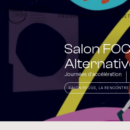
LE
ICCARE-
LES
PROGRAMME
LAB
PROJE
Salon FOC
Alternati
Journées d'accélération
SALON FOCUS, LA RENCONTRE 