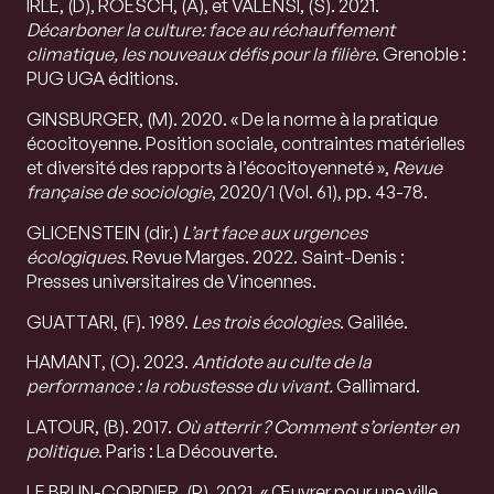
IRLE, (D), ROESCH, (A), et VALENSI, (S). 2021.
Décarboner la culture: face au réchauffement
climatique, les nouveaux défis pour la filière
. Grenoble :
PUG UGA éditions.
GINSBURGER, (M). 2020. « De la norme à la pratique
écocitoyenne. Position sociale, contraintes matérielles
et diversité des rapports à l’écocitoyenneté »,
Revue
française de sociologie
, 2020/1 (Vol. 61), pp. 43-78.
GLICENSTEIN (dir.)
L’art face aux urgences
écologiques
. Revue Marges. 2022. Saint-Denis :
Presses universitaires de Vincennes.
GUATTARI, (F). 1989.
Les trois écologies
. Galilée.
HAMANT, (O). 2023.
Antidote au culte de la
performance : la robustesse du vivant.
Gallimard.
LATOUR, (B). 2017.
Où atterrir ?
Comment s’orienter en
politique
. Paris : La Découverte.
LE BRUN-CORDIER, (P). 2021. « Œuvrer pour une ville