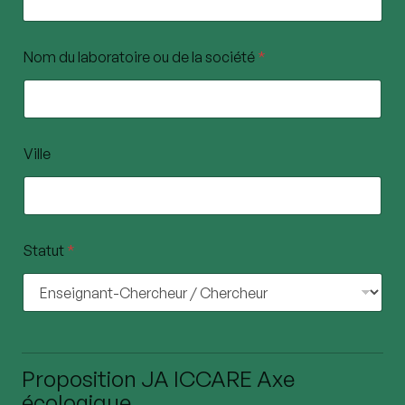
Nom du laboratoire ou de la société
*
Ville
Statut
*
Proposition JA ICCARE Axe
écologique