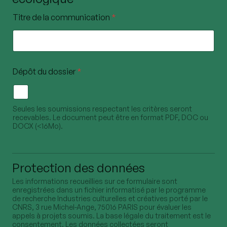
Titre de la communication
*
Dépôt du dossier
*
Seules les soumissions respectant les critères seront
recevables. Le document peut être en format PDF, DOC ou
DOCX (<16Mo).
Protection des données
Les informations recueillies sur ce formulaire sont
enregistrées dans un fichier informatisé par le programme
de recherche Industries culturelles et créatives porté par le
CNRS, 3 rue Michel-Ange, 75016 PARIS pour évaluer les
appels à projets soumis. La base légale du traitement est le
consentement. Les données collectées seront