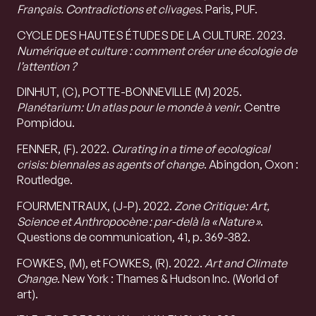
Français. Contradictions et clivages
. Paris, PUF.
CYCLE DES HAUTES ÉTUDES DE LA CULTURE. 2023.
Numérique et culture : comment créer une écologie de
l’attention ?
DINHUT, (C), POTTE-BONNEVILLE (M) 2025.
Planétarium: Un atlas pour le monde à venir
. Centre
Pompidou.
FENNER, (F). 2022.
Curating in a time of ecological
crisis: biennales as agents of change
. Abingdon, Oxon :
Routledge.
FOURMENTRAUX, (J-P). 2022.
Zone Critique: Art,
Science et Anthropocène : par-delà la « Nature »
.
Questions de communication, 41, p. 369-382.
FOWKES, (M), et FOWKES, (R). 2022.
Art and Climate
Change
. New York : Thames & Hudson Inc. (World of
art).