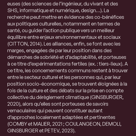
euses (des sciences de l’ingénieur, du vivant et des
SHS, informatique et numérique, design…). La
recherche peut mettre en évidence des co-bénéfices
aux politiques culturelles, notamment en termes de
santé, ou guider l’action publique vers un meilleur
équilibre entre enjeux environnementaux et sociaux
(CITTON, 2014). Les alliances, enfin, se font avec les
marges, engagées de par leur position dans des
démarches de sobriété et d’adaptabilité, et porteuses
à ce titre d’expérimentations fertiles (ex. : tiers-lieux). A
ce titre, les concernements communs restent à trouver
entre le secteur culturel et les personnes qui, par leur
position socio-économique, se trouvent éloignées à la
fois de la culture et des débats sur la prise en compte
collective du dérèglement climatique (GINSBURGER,
2020), alors qu’elles sont porteuses de savoirs
vernaculaires qui peuvent constituer autant
d’approches localement adaptées et pertinentes
(COMBY et MALIER, 2021 ; COULANGEON, DEMOLI,
GINSBURGER et PETEV, 2023).