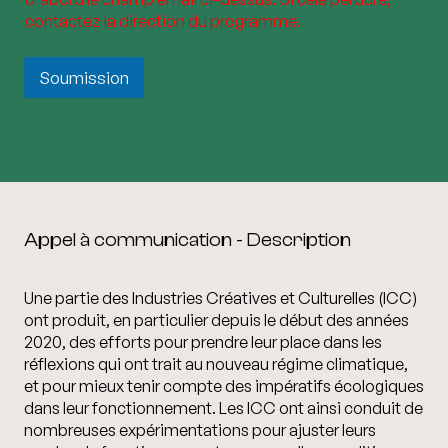
o
e
o
m
contactez la direction du programme.
s
x
d
*
e
e
s
Soumission
(
c
o
p
y
)
*
Appel à communication - Description
Une partie des Industries Créatives et Culturelles (ICC)
ont produit, en particulier depuis le début des années
2020, des efforts pour prendre leur place dans les
réflexions qui ont trait au nouveau régime climatique,
et pour mieux tenir compte des impératifs écologiques
dans leur fonctionnement. Les ICC ont ainsi conduit de
nombreuses expérimentations pour ajuster leurs