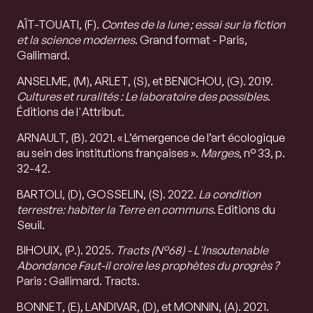
AÏT-TOUATI, (F).
Contes de la lune ; essai sur la fiction
et la science modernes
. Grand format - Paris,
Gallimard.
ANSELME, (M), ARLET, (S), et BENICHOU, (G). 2019.
Cultures et ruralités : Le laboratoire des possibles
.
Éditions de l'Attribut.
ARNAULT, (B). 2021. « L’émergence de l’art écologique
au sein des institutions françaises ».
Marges
, n° 33, p.
32-42.
BARTOLI, (D), GOSSELIN, (S). 2022.
La condition
terrestre: habiter la Terre en communs
. Editions du
Seuil.
BIHOUIX, (P.). 2025.
Tracts (N°68) - L'Insoutenable
Abondance Faut-il croire les prophètes du progrès ?
Paris : Gallimard. Tracts.
BONNET, (E), LANDIVAR, (D), et MONNIN, (A). 2021.