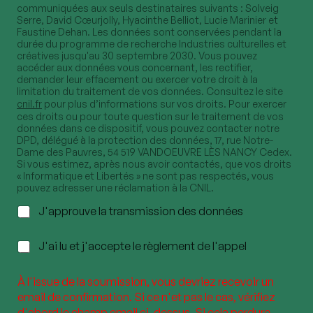
communiquées aux seuls destinataires suivants : Solveig
Serre, David Cœurjolly, Hyacinthe Belliot, Lucie Marinier et
Faustine Dehan. Les données sont conservées pendant la
durée du programme de recherche Industries culturelles et
créatives jusqu'au 30 septembre 2030. Vous pouvez
accéder aux données vous concernant, les rectifier,
demander leur effacement ou exercer votre droit à la
limitation du traitement de vos données. Consultez le site
cnil.fr
pour plus d’informations sur vos droits. Pour exercer
ces droits ou pour toute question sur le traitement de vos
données dans ce dispositif, vous pouvez contacter notre
DPD, délégué à la protection des données, 17, rue Notre-
Dame des Pauvres, 54 519 VANDOEUVRE LÈS NANCY Cedex.
Si vous estimez, après nous avoir contactés, que vos droits
« Informatique et Libertés » ne sont pas respectés, vous
pouvez adresser une réclamation à la CNIL.
C
J'approuve la transmission des données
h
D
e
C
J'ai lu et j'accepte le règlement de l'appel
é
c
h
p
k
e
ô
b
À l'issue de la soumission, vous devriez recevoir un
c
t
o
email de confirmation. Si ce n'et pas le cas, vérifiez
k
N
x
b
d'abord le champ email ci-dessus. Si cela perdure,