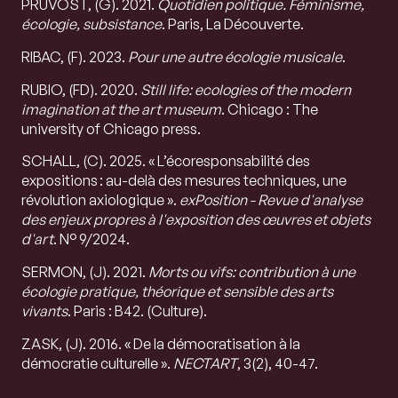
PRUVOST, (G). 2021.
Quotidien politique.
Féminisme,
écologie, subsistance
. Paris, La Découverte.
RIBAC, (F). 2023.
Pour une autre écologie musicale
.
RUBIO, (FD). 2020.
Still life: ecologies of the modern
imagination at the art museum
. Chicago : The
university of Chicago press.
SCHALL, (C). 2025. « L’écoresponsabilité des
expositions : au-delà des mesures techniques, une
révolution axiologique ».
exPosition - Revue d'analyse
des enjeux propres à l'exposition des œuvres et objets
d'art
. N° 9/2024.
SERMON, (J). 2021.
Morts ou vifs: contribution à une
écologie pratique, théorique et sensible des arts
vivants
. Paris : B42. (Culture).
ZASK, (J). 2016. « De la démocratisation à la
démocratie culturelle ».
NECTART
, 3(2), 40-47.