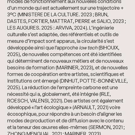
modes de fonctionnement aux nouvelles conditions
d’un monde qui est actuellement sur une trajectoire +
3°C (MINISTERE DE LA CULTURE. 2023 ; BRUN,
DASTES, FORTIER, MATTRAT, PIERRE et SALIO, 2023 ;
LES AUGURES. 2025 : ARVIVA, 2024). L’ingénierie
culturelle s’est adaptée, des référentiels et outils de
mesure d’impact sont apparus, la circularité s’est
développée ainsi que l’approche
low tech
(BIHOUIX,
2025), de nouvelles compétences ont été identifiées
qui déterminent de nouveaux métiers et de nouveaux
besoins de formation (MARINIER, 2023), et de nouvelles
formes de coopération entre artistes, scientifiques et
institutions ont émergé (DINHUT, POTTE-BONNEVILLE,
2025). La réduction de l’empreinte carbone est une
nécessité qui a, globalement, été intégrée (IRLE,
ROESCH, VALENSI, 2021). Des artistes ont également
développé « l’art écologique » (ARNAULT, 2021) voire
écosophique, pour répondre à un besoin d’aligner les
modes de production et de diffusion avec le contenu
et la teneur des œuvres elles-mêmes (SERMON, 2021 ;
ZHONG MENGUAL, 2021 ; MARINIER, 2023).