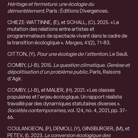
Héritage et fermeture: une écologie du
démantèlement
. Paris : Éditions Divergences.
CHIEZE-WATTINNE, (E), et SCHALL, (C). 2025. « La
mutation des relations entre artistes et
programmateurs de spectacle vivant dans le cadre de
la transition écologique ».
Marges
, 41(2), 71-83.
CITTON, (Y).
Pour une écologie de l'attention
. Le Seuil.
COMBY, (J-B). 2015.
La question climatique. Genèse et
dépolitisation d'un problème public
. Paris, Raisons
d'Agir.
COMBY, (J-B), et MALIER, (H). 2021. « Les classes
populaires et l'enjeu écologique. Un rapport réaliste
travaillé par des dynamiques statutaires diverses ».
Sociétés contemporaines
, vol. 124, no. 4, 2021, pp. 37-
66.
COULANGEON, (P), DEMOLI, (Y), GINSBURGER, (M), et
PETEV, (I). 2023.
La conversion écologique des