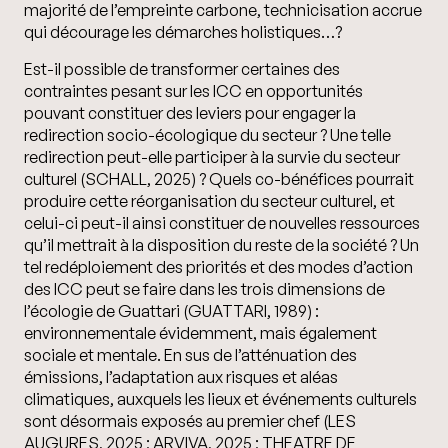
majorité de l’empreinte carbone, technicisation accrue
qui décourage les démarches holistiques…?
Est-il possible de transformer certaines des
contraintes pesant sur les ICC en opportunités
pouvant constituer des leviers pour engager la
redirection socio-écologique du secteur ?
Une telle
redirection peut-elle participer à la survie du secteur
culturel (SCHALL, 2025) ?
Quels co-bénéfices pourrait
produire cette réorganisation du secteur culturel,
et
celui-ci peut-il ainsi constituer de nouvelles ressources
qu’il mettrait à la disposition du reste de la société ? Un
tel redéploiement des priorités et des modes d’action
des ICC peut se faire dans les trois dimensions de
l’écologie de Guattari (GUATTARI, 1989) :
environnementale évidemment, mais également
sociale et mentale. En sus de l’atténuation des
émissions,
l’adaptation aux risques et aléas
climatiques,
auxquels les lieux et événements culturels
sont désormais exposés au premier chef (LES
AUGURES, 2025 ; ARVIVA, 2025 ; THEATRE DE