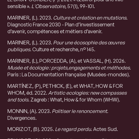
sensible ».
L'Observatoire
, 57(1), 99-101.
MARINIER, (L). 2023.
Culture et création en mutations
.
Diagnostic France 2030 - Plan d’investissement
d’avenir, compétences et métiers d’avenir.
MARINIER, (L). 2023.
Pour une écosophie des œuvres
publiques
. Culture et recherche, n° 145.
MARINIER, (L), PORCEDDA, (A), et VASSAL, (H). 2026.
Musée et écologie : projets,engagements et méthodes
.
Paris : La Documentation française (Musées-mondes).
MARTÍNEZ, (P), PETHICK, (E), et WHAT, HOW & FOR
WHOM, éd. 2022.
Artistic ecologies: new compasses
and tools
. Zagreb : What, How & for Whom (WHW).
MONNIN, (A). 2023.
Politiser le renoncement
.
Divergences.
MORIZOT, (B). 2025.
Le regard perdu
. Actes Sud.