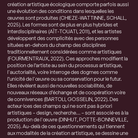
création artistique écologique comporte parfois aussi
une évolution des conditions dans lesquelles les
œuvres sont produites (CHIEZE-WATTINNE, SCHALL,
2025). Les formes sont de plus en plus hybrides et
interdisciplinaires (AÏT-TOUATI, 2011), et les artistes
développent des complicités avec des personnes
situées en-dehors du champ des disciplines
traditionnellement considérées comme artistiques
(FOURMENTRAUX, 2022). Ces approches modifient la
position de l’artiste au sein du processus artistique,
l'auctorialité, voire interroge des dogmes comme
l’unicité de l'œuvre ou sa conservation pour le futur.
Elles révèlent aussi de nouvelles sociabilités, de
nouveaux réseaux d’échange et de coopération voire
de connivences (BARTOLI, GOSSELIN, 2022). Des
acteur⸱ices des champs qui ne sont pas à priori
artistiques – design, recherche… – sont associé⸱es à la
production de l'œuvre (DINHUT, POTTE-BONNEVILLE,
2025). Au-delà de ces questionnements qui tiennent
aux modalités de la création artistique, se dessine une