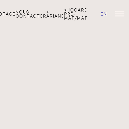
> ICCARE
NOUS
>
LOTAGE
PRÉ-
EN
CONTACTER
ARIANE
MAT/MAT