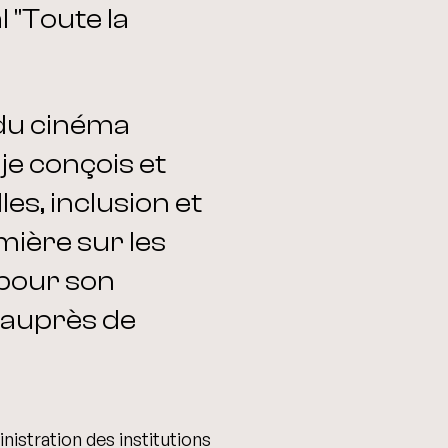
l "Toute la
 du cinéma
je conçois et
es, inclusion et
umière sur les
 pour son
a auprès de
nistration des institutions