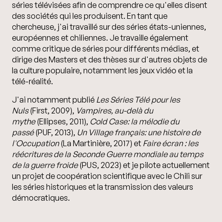
séries télévisées afin de comprendre ce qu'elles disent
des sociétés qui les produisent. En tant que
chercheuse, j'ai travaillé sur des séries états-uniennes,
européennes et chiliennes. Je travaille également
comme critique de séries pour différents médias, et
dirige des Masters et des thèses sur d'autres objets de
la culture populaire, notamment les jeux vidéo et la
télé-réalité.
J'ai notamment publié
Les Séries Télé pour les
Nuls
(First, 2009),
Vampires, au-delà du
mythe
(Ellipses, 2011),
Cold Case: la mélodie du
passé
(PUF, 2013),
Un Village français: une histoire de
l'Occupation
(La Martinière, 2017) et
Faire écran : les
réécritures de la Seconde Guerre mondiale au temps
de la guerre froide
(PUS, 2023) et je pilote actuellement
un projet de coopération scientifique avec le Chili sur
les séries historiques et la transmission des valeurs
démocratiques.