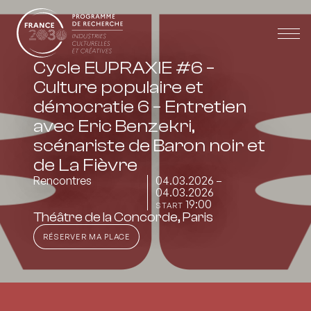
Cycle EUPRAXIE #6 –
Culture populaire et
démocratie 6 – Entretien
avec Eric Benzekri,
scénariste de Baron noir et
de La Fièvre
Rencontres
04.03.2026 –
04.03.2026
19:00
START
Théâtre de la Concorde, Paris
RÉSERVER MA PLACE