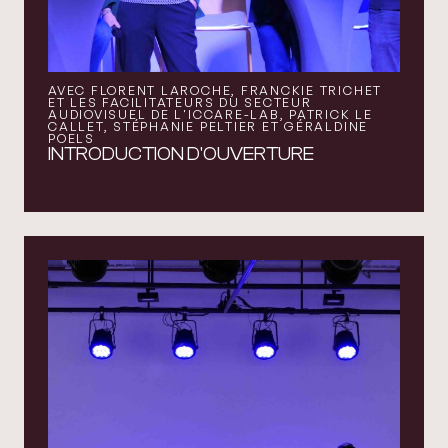
AVEC FLORENT LAROCHE, FRANCKIE TRICHET
ET LES FACILITATEURS DU SECTEUR
AUDIOVISUEL DE L'ICCARE-LAB, PATRICK LE
CALLET, STÉPHANIE PELTIER ET GÉRALDINE
POELS
INTRODUCTION D'OUVERTURE