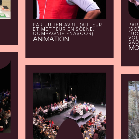
PAR JULIEN AVRIL (AUTEUR
PAR
ET METTEUR EN SCÈNE,
(SC
COMPAGNIE ENASCOR)
LUC
VOL
ANIMATION
SAC
MO