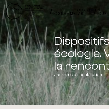
LE
ICCARE-
LES
PROGRAMME
LAB
PROJE
Dispositifs
écologie. 
la rencont
Journées d'accélération