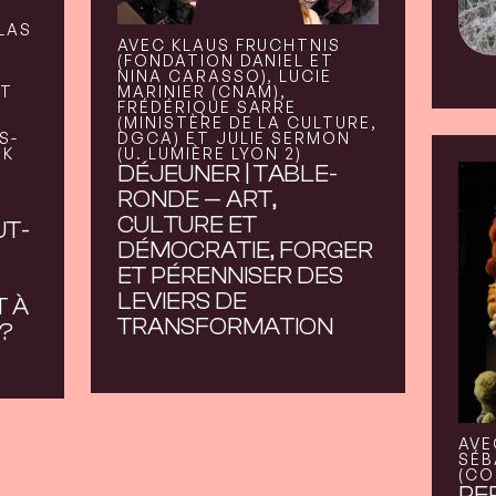
LAS
AVEC KLAUS FRUCHTNIS
(FONDATION DANIEL ET
NINA CARASSO), LUCIE
LT
MARINIER (CNAM),
FRÉDÉRIQUE SARRE
(MINISTÈRE DE LA CULTURE,
S-
DGCA) ET JULIE SERMON
SK
(U. LUMIÈRE LYON 2)
DÉJEUNER | TABLE-
RONDE — ART,
CULTURE ET
UT-
DÉMOCRATIE, FORGER
ET PÉRENNISER DES
LEVIERS DE
T À
TRANSFORMATION
 ?
AVE
SÉB
(CO
PE