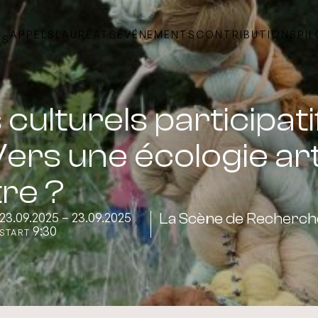
APPELS
LAURÉATS
ÉVÉNEMENTS
CONTRIBUTIONS
PI
TS
 culturels participati
Vers une écologie art
re ?
23.09.2025 – 23.09.2025
La Scène de Recherche
9:30
START