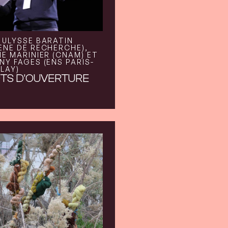
 ULYSSE BARATIN
ÈNE DE RECHERCHE),
IE MARINIER (CNAM) ET
NY FAGES (ENS PARIS-
LAY)
TS D'OUVERTURE