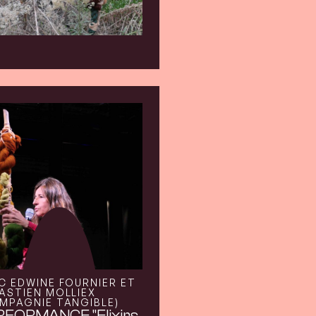
C EDWINE FOURNIER ET
ASTIEN MOLLIEX
MPAGNIE TANGIBLE)
RFORMANCE "Elixirs