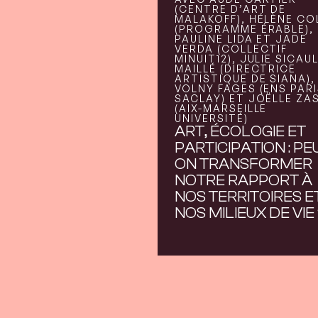
(CENTRE D’ART DE
MALAKOFF), HÉLÈNE CO
(PROGRAMME ÉRABLE),
PAULINE LIDA ET JADE
VERDA (COLLECTIF
MINUIT12), JULIE SICAU
MAILLÉ (DIRECTRICE
ARTISTIQUE DE SIANA),
VOLNY FAGES (ENS PARI
SACLAY) ET JOËLLE ZA
(AIX-MARSEILLE
UNIVERSITÉ)
ART, ÉCOLOGIE ET
PARTICIPATION : PE
ON TRANSFORMER
NOTRE RAPPORT À
NOS TERRITOIRES E
NOS MILIEUX DE VIE