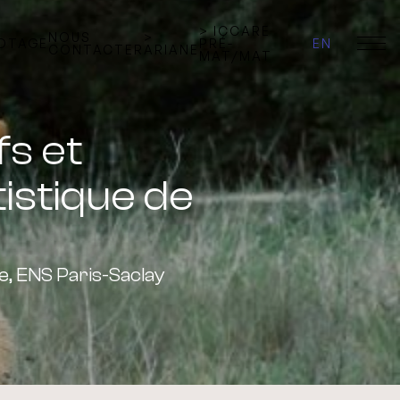
> ICCARE
NOUS
>
LOTAGE
PRÉ-
EN
CONTACTER
ARIANE
MAT/MAT
fs et
istique de
, ENS Paris-Saclay