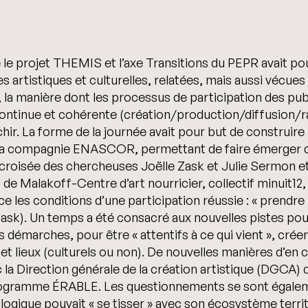
le projet THEMIS et l’axe Transitions du PEPR avait pou
s artistiques et culturelles, relatées, mais aussi vécue
, la manière dont les processus de participation des pu
ntinue et cohérente (création/production/diffusion/r
chir. La forme de la journée avait pour but de construire
et la compagnie ENASCOR, permettant de faire émerger 
croisée des chercheuses Joëlle Zask et Julie Sermon et
 de Malakoff-Centre d’art nourricier, collectif minuit1
 les conditions d’une participation réussie : « prendre
Zask). Un temps a été consacré aux nouvelles pistes pour
 démarches, pour être « attentifs à ce qui vient », crée
s et lieux (culturels ou non). De nouvelles manières d’en
 la Direction générale de la création artistique (DGCA) d
rogramme ÉRABLE. Les questionnements se sont égaleme
ologique pouvait « se tisser » avec son écosystème terri