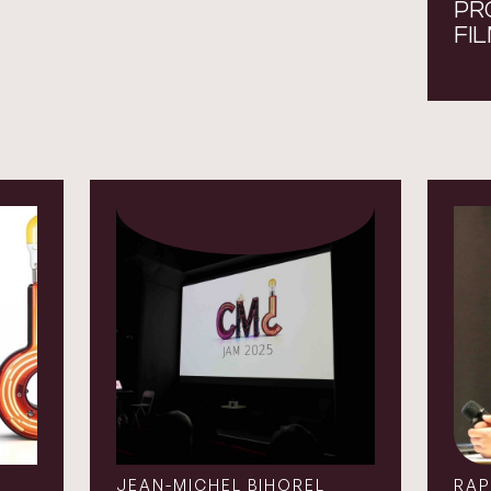
PR
FI
JEAN-MICHEL BIHOREL
RAP