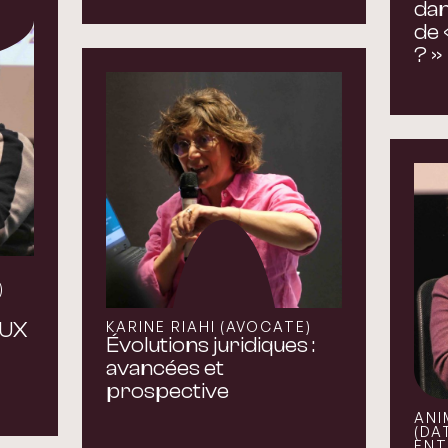
dan
de 
? »
)
EUX
KARINE RIAHI (AVOCATE)
Évolutions juridiques :
avancées et
prospective
ANI
(DA
ENT