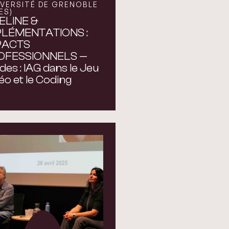
IVERSITÉ DE GRENOBLE
ES)
ELINE &
PLÉMENTATIONS :
PACTS
OFESSIONNELS —
des : IAG dans le Jeu
éo et le Coding