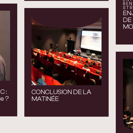
BEN
STR
EN
DE 
MO
C :
CONCLUSION DE LA
e ?
MATINÉE