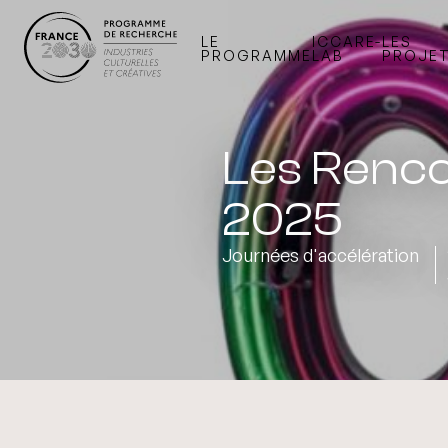
LE
ICCARE-
LES
PROGRAMME
LAB
PROJE
Les Renco
2025
Journées d'accélération