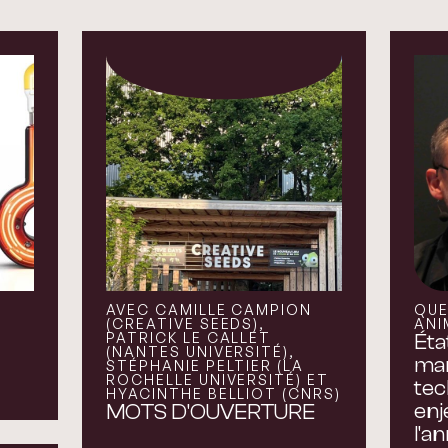
AVEC CAMILLE CAMPION
QUE
(CREATIVE SEEDS),
ANI
PATRICK LE CALLET
Éta
(NANTES UNIVERSITÉ),
mar
STÉPHANIE PELTIER (LA
ROCHELLE UNIVERSITÉ) ET
tec
HYACINTHE BELLIOT (CNRS)
enj
MOTS D'OUVERTURE
l'a