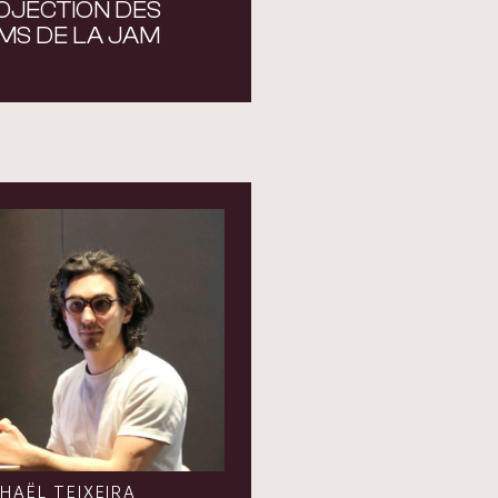
OJECTION DES
LMS DE LA JAM
HAËL TEIXEIRA