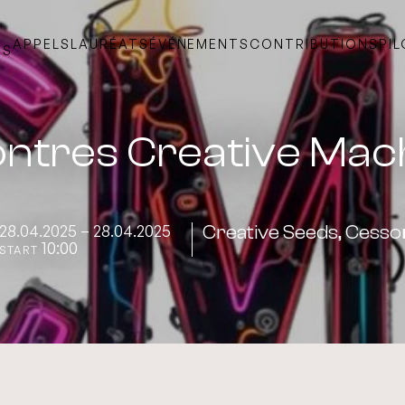
APPELS
LAURÉATS
ÉVÉNEMENTS
CONTRIBUTIONS
PI
TS
ntres Creative Mac
28.04.2025 – 28.04.2025
Creative Seeds, Cesso
10:00
START