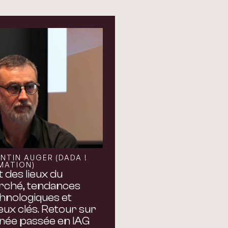
NTIN AUGER (DADA !
MATION)
t des lieux du
ché, tendances
hnologiques et
eux clés. Retour sur
nnée passée en IAG