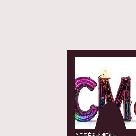
APRÈS-MIDI —