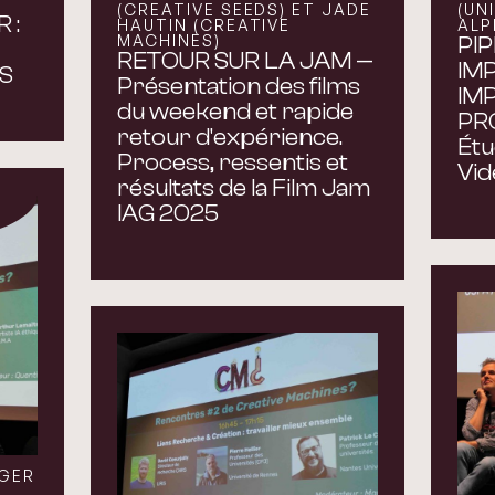
(CREATIVE SEEDS) ET JADE
(UN
 :
HAUTIN (CREATIVE
ALP
MACHINES)
PIP
RETOUR SUR LA JAM —
IM
RS
Présentation des films
IM
du weekend et rapide
PR
retour d'expérience.
Étu
Process, ressentis et
Vid
résultats de la Film Jam
IAG 2025
UGER