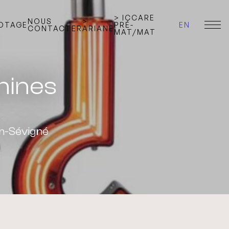
> ICCARE
NOUS
>
LOTAGE
PRÉ-
EN
CONTACTER
ARIANE
MAT/MAT
hines
n-Sévigné