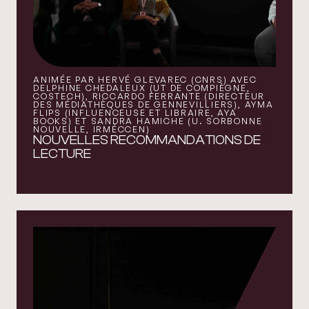
ANIMÉE PAR HERVÉ GLEVAREC (CNRS) AVEC
DELPHINE CHEDALEUX (UT DE COMPIÈGNE,
COSTECH), RICCARDO FERRANTE (DIRECTEUR
DES MÉDIATHÈQUES DE GENNEVILLIERS), AYMA
FLIPS (INFLUENCEUSE ET LIBRAIRE, AYA B
OOKS) ET SANDRA HAMICHE (U. SORBONNE N
OUVELLE, IRMÉCCEN)
NOUVELLES RECOMMANDATIONS DE
LECTURE