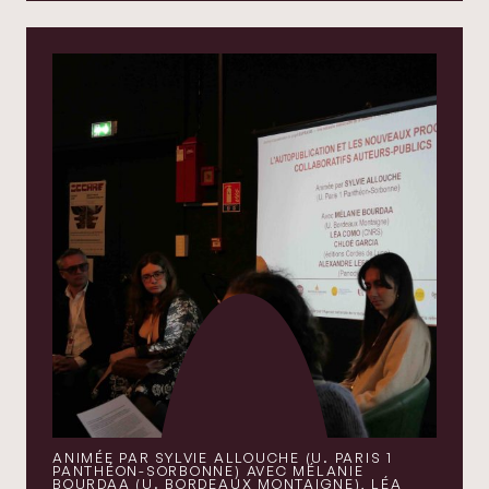
ANIMÉE PAR SYLVIE ALLOUCHE (U. PARIS 1
PANTHÉON-SORBONNE) AVEC MÉLANIE
BOURDAA (U. BORDEAUX MONTAIGNE), LÉA