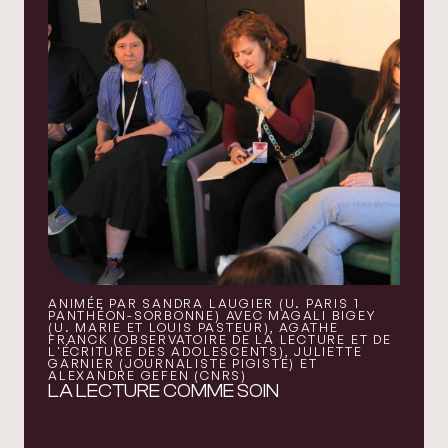
ANIMÉE PAR SANDRA LAUGIER (U. PARIS 1
PANTHÉON-SORBONNE) AVEC MAGALI BIGEY
(U. MARIE ET LOUIS PASTEUR), AGATHE
FRANCK (OBSERVATOIRE DE LA LECTURE ET DE
L'ÉCRITURE DES ADOLESCENTS), JULIETTE
GARNIER (JOURNALISTE PIGISTE) ET
ALEXANDRE GEFEN (CNRS)
LA LECTURE COMME SOIN