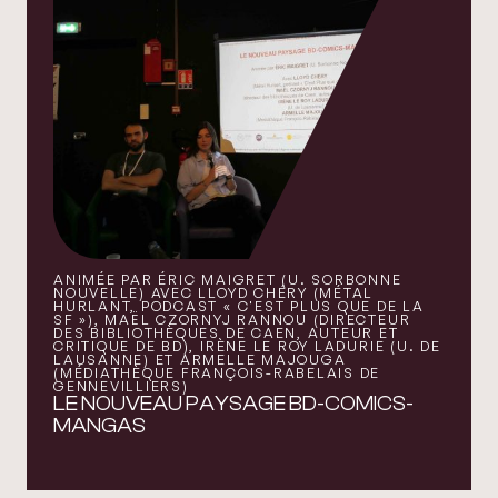
ANIMÉE PAR ÉRIC MAIGRET (U. SORBONNE
NOUVELLE) AVEC LLOYD CHÉRY (MÉTAL
HURLANT, PODCAST « C'EST PLUS QUE DE LA
SF »), MAËL CZORNYJ RANNOU (DIRECTEUR
DES BIBLIOTHÈQUES DE CAEN, AUTEUR ET
CRITIQUE DE BD), IRÈNE LE ROY LADURIE (U. DE
LAUSANNE) ET ARMELLE MAJOUGA
(MÉDIATHÈQUE FRANÇOIS-RABELAIS DE
GENNEVILLIERS)
LE NOUVEAU PAYSAGE BD-COMICS-
MANGAS