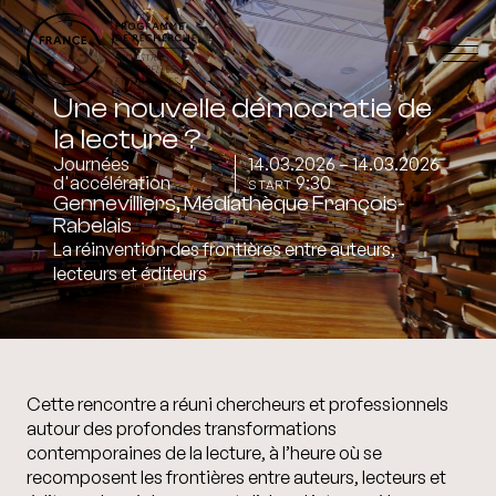
Une nouvelle démocratie de
la lecture ?
Journées
14.03.2026 – 14.03.2026
d'accélération
9:30
START
Gennevilliers, Médiathèque François-
Rabelais
La réinvention des frontières entre auteurs,
lecteurs et éditeurs
Cette rencontre a réuni chercheurs et professionnels
autour des profondes transformations
contemporaines de la lecture, à l’heure où se
recomposent les frontières entre auteurs, lecteurs et