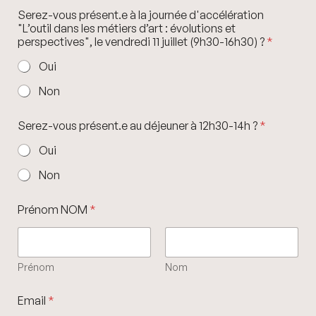
Serez-vous présent.e à la journée d'accélération
"L’outil dans les métiers d’art : évolutions et
perspectives", le vendredi 11 juillet (9h30-16h30) ?
*
Oui
Non
1
Serez-vous présent.e au déjeuner à 12h30-14h ?
*
1
l
Oui
a
a
Non
u
Prénom NOM
*
Prénom
Nom
Email
*