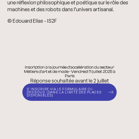
une réflexion philosophique et poétique sur le rôle des
machines et des robots dans l’univers artisanal.
© Edouard Elias - IS2F
Inscription à la journée d'accélération du secteur
Métiers d'art et de mode - Vendredi 11 juillet 2025 à
Paris
Réponse souhaitée avant le 2 juillet
S'INSCRIRE VIA LE FORMULAIRE CI-
DESSOUS (DANS LA LIMITE DES PLACES
DISPONIBLES)