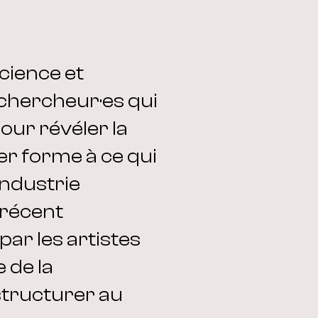
science et
 chercheur·es qui
pour révéler la
er forme à ce qui
industrie
e récent
ar les artistes
 de la
structurer au