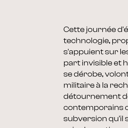
Cette journée d'é
technologie, pro
s'appuient sur le
part invisible e
se dérobe, volont
militaire à la rec
détournement des
contemporains co
subversion qu'il