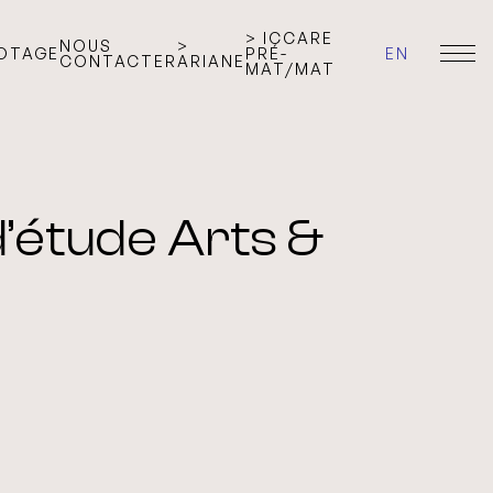
> ICCARE
NOUS
>
LOTAGE
PRÉ-
EN
CONTACTER
ARIANE
MAT/MAT
’étude Arts &